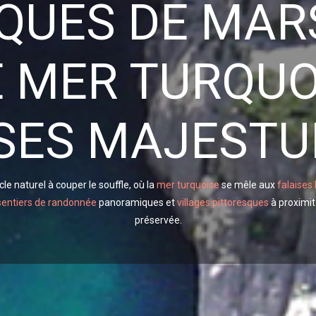
UES DE MARS
 MER TURQUO
ISES MAJESTU
e naturel à couper le souffle, où la
mer turquoise
se mêle aux
falaises
sentiers de randonnée
panoramiques et
villages pittoresques
à proximit
préservée.