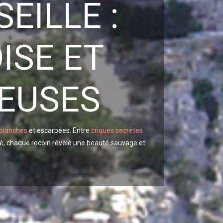
EILLE :
ISE ET
EUSES
 blanches
et escarpées. Entre
criques secrètes
é, chaque recoin révèle une beauté sauvage et